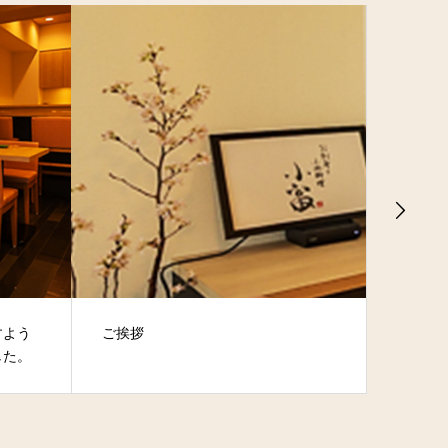
すよう
ご挨拶
【雑誌
した。